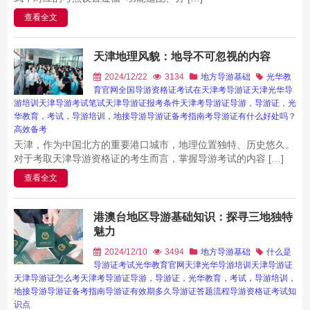
查看全文
天津地理风貌：地导不可忽视的内容
2024/12/22
3134
地方导游基础
光华教
育官网
全国导游资格证考试
在天津考导游证
天津光华导
游培训
天津导游考试笔试
天津导游证报考条件
天津考导游证
导游，导游证，光
华教育，考试，导游培训，地接导游
导游证备考指南
考导游证有什么好处吗？
高效备考
天津，作为中国北方的重要港口城市，地理位置独特、历史悠久。
对于考取天津导游资格证的考生而言，掌握导游考试的内容 […]
查看全文
港澳台地区导游基础知识：探寻三地独特
魅力
2024/12/10
3494
地方导游基础
什么是
导游证考试
光华教育官网
天津光华导游培训
天津导游证
天津导游证怎么考
天津考导游证
导游，导游证，光华教育，考试，导游培训，
地接导游
导游证备考指南
导游证有效期多久
导游证答题流程
导游资格证考试知
识点