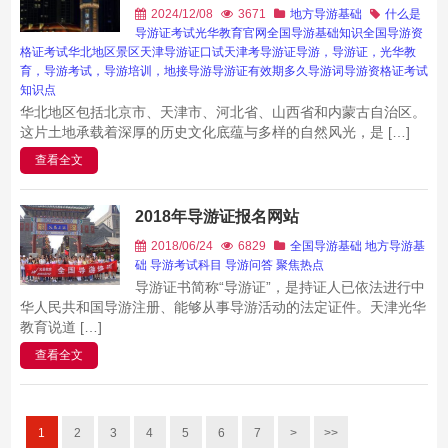
2024/12/08
3671
地方导游基础
什么是
导游证考试
光华教育官网
全国导游基础知识
全国导游资
格证考试
华北地区景区
天津导游证口试
天津考导游证
导游，导游证，光华教
育，导游考试，导游培训，地接导游
导游证有效期多久
导游词
导游资格证考试
知识点
华北地区包括北京市、天津市、河北省、山西省和内蒙古自治区。
这片土地承载着深厚的历史文化底蕴与多样的自然风光，是 […]
查看全文
2018年导游证报名网站
2018/06/24
6829
全国导游基础
地方导游基
础
导游考试科目
导游问答
聚焦热点
导游证书简称“导游证”，是持证人已依法进行中
华人民共和国导游注册、能够从事导游活动的法定证件。天津光华
教育说道 […]
查看全文
1
2
3
4
5
6
7
>
>>