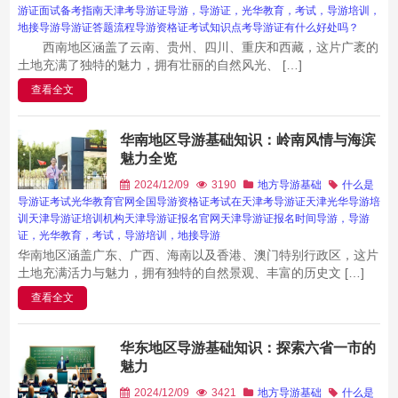
游证面试备考指南
天津考导游证
导游，导游证，光华教育，考试，导游培训，
地接导游
导游证答题流程
导游资格证考试知识点
考导游证有什么好处吗？
西南地区涵盖了云南、贵州、四川、重庆和西藏，这片广袤的
土地充满了独特的魅力，拥有壮丽的自然风光、 […]
查看全文
华南地区导游基础知识：岭南风情与海滨
魅力全览
2024/12/09
3190
地方导游基础
什么是
导游证考试
光华教育官网
全国导游资格证考试
在天津考导游证
天津光华导游培
训
天津导游证培训机构
天津导游证报名官网
天津导游证报名时间
导游，导游
证，光华教育，考试，导游培训，地接导游
华南地区涵盖广东、广西、海南以及香港、澳门特别行政区，这片
土地充满活力与魅力，拥有独特的自然景观、丰富的历史文 […]
查看全文
华东地区导游基础知识：探索六省一市的
魅力
2024/12/09
3421
地方导游基础
什么是