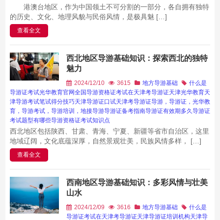
港澳台地区，作为中国领土不可分割的一部分，各自拥有独特
的历史、文化、地理风貌与民俗风情，是极具魅 […]
查看全文
西北地区导游基础知识：探索西北的独特
魅力
2024/12/10
3615
地方导游基础
什么是
导游证考试
光华教育官网
全国导游资格证考试
在天津考导游证
天津光华教育
天
津导游考试笔试得分技巧
天津导游证口试
天津考导游证
导游，导游证，光华教
育，导游考试，导游培训，地接导游
导游证备考指南
导游证有效期多久
导游证
考试题型有哪些
导游资格证考试知识点
西北地区包括陕西、甘肃、青海、宁夏、新疆等省市自治区，这里
地域辽阔，文化底蕴深厚，自然景观壮美，民族风情多样， […]
查看全文
西南地区导游基础知识：多彩风情与壮美
山水
2024/12/09
3616
地方导游基础
什么是
导游证考试
在天津考导游证
天津导游证培训机构
天津导