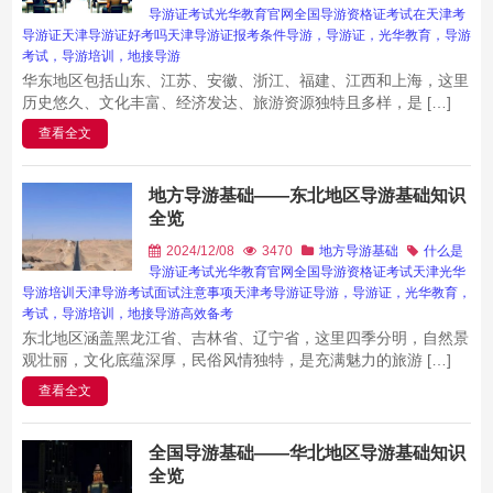
导游证考试
光华教育官网
全国导游资格证考试
在天津考
导游证
天津导游证好考吗
天津导游证报考条件
导游，导游证，光华教育，导游
考试，导游培训，地接导游
华东地区包括山东、江苏、安徽、浙江、福建、江西和上海，这里
历史悠久、文化丰富、经济发达、旅游资源独特且多样，是 […]
查看全文
地方导游基础——东北地区导游基础知识
全览
2024/12/08
3470
地方导游基础
什么是
导游证考试
光华教育官网
全国导游资格证考试
天津光华
导游培训
天津导游考试面试注意事项
天津考导游证
导游，导游证，光华教育，
考试，导游培训，地接导游
高效备考
东北地区涵盖黑龙江省、吉林省、辽宁省，这里四季分明，自然景
观壮丽，文化底蕴深厚，民俗风情独特，是充满魅力的旅游 […]
查看全文
全国导游基础——华北地区导游基础知识
全览