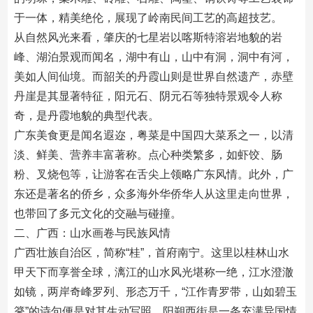
于一体，精美绝伦，展现了岭南民间工艺的高超技艺。
从自然风光来看，肇庆的七星岩以喀斯特溶岩地貌的岩
峰、湖泊景观而闻名，湖中有山，山中有洞，洞中有河，
美如人间仙境。而韶关的丹霞山则是世界自然遗产，赤壁
丹崖是其显著特征，阳元石、阴元石等独特景观令人称
奇，是丹霞地貌的典型代表。
广东美食更是闻名遐迩，粤菜是中国四大菜系之一，以清
淡、鲜美、营养丰富著称。点心种类繁多，如虾饺、肠
粉、叉烧包等，让游客在舌尖上领略广东风情。此外，广
东还是著名的侨乡，众多海外华侨华人从这里走向世界，
也带回了多元文化的交融与碰撞。
二、广西：山水画卷与民族风情
广西壮族自治区，简称“桂”，首府南宁。这里以桂林山水
甲天下而享誉全球，漓江的山水风光堪称一绝，江水澄澈
如镜，两岸奇峰罗列、形态万千，“江作青罗带，山如碧玉
篸”的诗句便是对其生动写照。阳朔西街是一条充满异国情