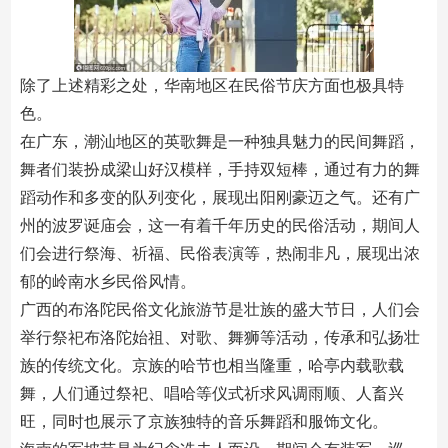
除了上述精彩之处，华南地区在民俗节庆方面也极具特
色。
在广东，潮汕地区的英歌舞是一种独具魅力的民间舞蹈，
舞者们装扮成梁山好汉模样，手持双短棒，通过有力的舞
蹈动作和多变的队列变化，展现出阳刚豪迈之气。还有广
州的波罗诞庙会，这一有着千年历史的民俗活动，期间人
们会进行祭海、祈福、民俗表演等，热闹非凡，展现出浓
郁的岭南水乡民俗风情。
广西的布洛陀民俗文化旅游节是壮族的盛大节日，人们会
举行祭祀布洛陀始祖、对歌、舞狮等活动，传承和弘扬壮
族的传统文化。京族的哈节也相当隆重，哈亭内载歌载
舞，人们通过祭祀、唱哈等仪式祈求风调雨顺、人畜兴
旺，同时也展示了京族独特的音乐舞蹈和服饰文化。