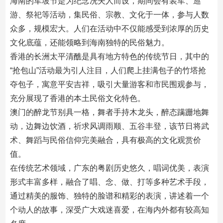
海南的军坡节是为纪念冼夫人而设，期间会有装军、巡
游、祭祀等活动，集民俗、宗教、文化于一体，参与人数
众多，规模宏大。人们在活动中不仅能感受到浓厚的历史
文化底蕴，还能领略到海南独特的民俗魅力。
香港的长洲太平清醮是具有地方特色的传统节日，其中的
“抢包山”活动最为引人注目，人们爬上挂满包子的竹塔抢
夺包子，寓意平安吉祥，吸引大量游客和市民围观参与，
充分展现了香港的本土民俗文化特色。
澳门的醉龙节别具一格，舞者手持木龙头，醉态蹒跚地舞
动，边舞边饮酒，祈求风调雨顺、五谷丰登，该节日将武
术、舞蹈与民俗信仰完美融合，具有极高的文化观赏价
值。
在传统艺术领域，广东的粤剧历史悠久，唱词优美，表演
形式丰富多样，融合了唱、念、做、打等多种艺术手段，
通过精美的服饰、独特的脸谱和精彩的表演，讲述着一个
个动人的故事，深受广大戏迷喜爱，在海内外都有较高知