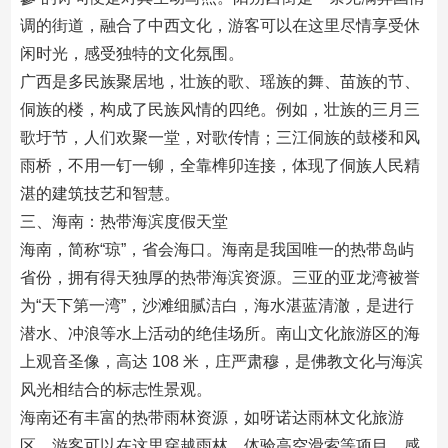
调的街道，融合了中西文化，游客可以在这里尽情享受休
闲时光，感受独特的文化氛围。
广西是多民族聚居地，壮族的歌、瑶族的舞、苗族的节、
侗族的楼，构成了民族风情的四绝。例如，壮族的三月三
歌圩节，人们欢聚一堂，对歌传情；三江侗族的鼓楼和风
雨桥，不用一钉一铆，全靠榫卯连接，体现了侗族人民精
湛的建筑技艺和智慧。
三、海南：热带海滨度假天堂
海南，简称“琼”，省会海口。海南是我国唯一的热带岛屿
省份，拥有得天独厚的热带海滨资源。三亚的亚龙湾被誉
为“天下第一湾”，沙滩细腻洁白，海水湛蓝清澈，是进行
潜水、冲浪等水上活动的绝佳场所。南山文化旅游区的海
上观音圣像，高达 108 米，庄严肃穆，是佛教文化与海滨
风光相结合的标志性景观。
海南还有丰富的热带雨林资源，如呀诺达雨林文化旅游
区，游客可以在这里穿越雨林，体验高空滑索等项目，感