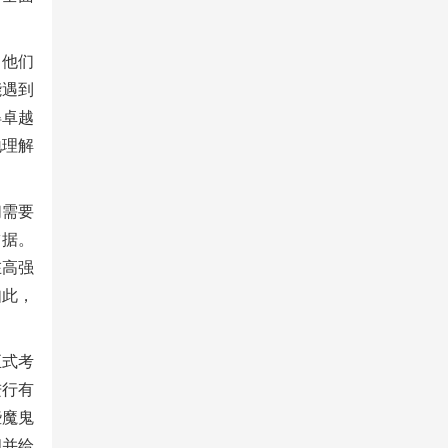
。他们
能遇到
得卓越
地理解
们需要
占据。
在高强
如此，
正式考
进行有
些魔鬼
阅并给