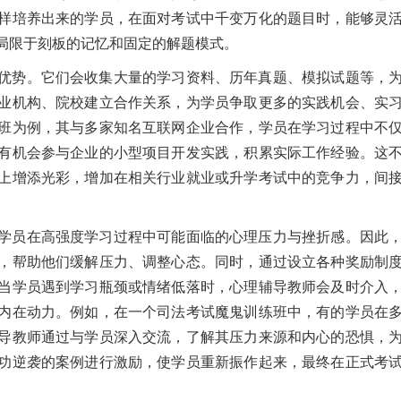
样培养出来的学员，在面对考试中千变万化的题目时，能够灵
局限于刻板的记忆和固定的解题模式。
优势。它们会收集大量的学习资料、历年真题、模拟试题等，
业机构、院校建立合作关系，为学员争取更多的实践机会、实
班为例，其与多家知名互联网企业合作，学员在学习过程中不
有机会参与企业的小型项目开发实践，积累实际工作经验。这
上增添光彩，增加在相关行业就业或升学考试中的竞争力，间
学员在高强度学习过程中可能面临的心理压力与挫折感。因此
，帮助他们缓解压力、调整心态。同时，通过设立各种奖励制
当学员遇到学习瓶颈或情绪低落时，心理辅导教师会及时介入
内在动力。例如，在一个司法考试魔鬼训练班中，有的学员在
导教师通过与学员深入交流，了解其压力来源和内心的恐惧，
功逆袭的案例进行激励，使学员重新振作起来，最终在正式考