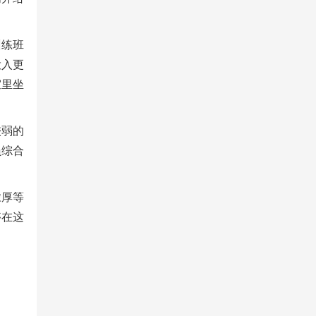
训练班
投入更
室里坐
较弱的
员综合
浓厚等
够在这