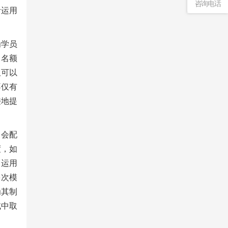
咨询电话
活运用
为学员
习名额
仅可以
不仅有
接地提
，会配
度，如
，运用
多次模
为其制
试中取