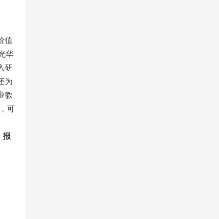
价值
光华
入研
还为
业教
，可
，报