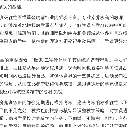
坚实的基础。
班级往往不惜重金聘请行业内经验丰富、专业素养极高的教师
，能够精准地把握教学重点与难点，了解学员在学习过程中可
能魔鬼训练班为例，其教师团队均由在相关领域从业多年且取
例融入教学中，使抽象的理论知识变得生动易懂，让学员更好
高的重要因素。“魔鬼”二字便体现了其训练的严苛程度。学员
排上，往往是从早到晚课程满满，课余时间也被各种学习任务
短时间内迅速提升自己。就像体育界的一些训练营，运动员们
的锻炼，从而在比赛中取得优异成绩。魔鬼训练班的学员也是
地应对考试或考核中的各种挑战。
魔鬼训练班内部会定期进行模拟考核，这些考核的标准往往比
己的不足之处，教师也能根据考核结果调整教学策略，对学员
系，确保学员按时完成学习任务，不偷懒、不懈怠。例如，有
己的学习进度和遇到的问题，教师则会对这些报告进行认真审