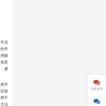
位学员
弱的学
运用能
将创意
升，避
。
高效学
在线咨询
知识提
教师不
维方法