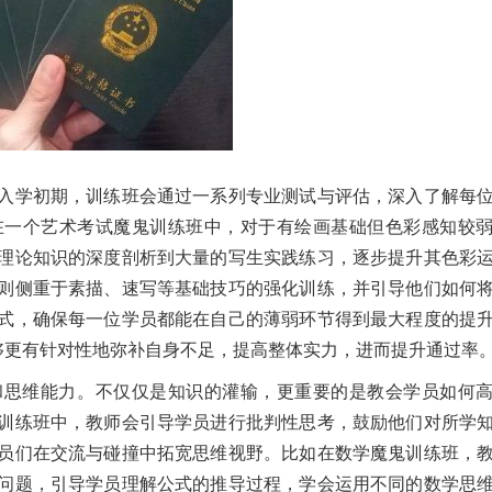
入学初期，训练班会通过一系列专业测试与评估，深入了解每
在一个艺术考试魔鬼训练班中，对于有绘画基础但色彩感知较
理论知识的深度剖析到大量的写生实践练习，逐步提升其色彩
则侧重于素描、速写等基础技巧的强化训练，并引导他们如何
式，确保每一位学员都能在自己的薄弱环节得到最大程度的提
够更有针对性地弥补自身不足，提高整体实力，进而提升通过率
和思维能力。不仅仅是知识的灌输，更重要的是教会学员如何
训练班中，教师会引导学员进行批判性思考，鼓励他们对所学
员们在交流与碰撞中拓宽思维视野。比如在数学魔鬼训练班，
问题，引导学员理解公式的推导过程，学会运用不同的数学思