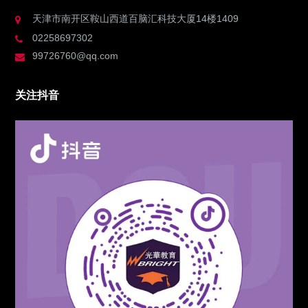
天津市南开区鞍山西道百脑汇科技大厦14楼1409
02258697302
99726760@qq.com
关注抖音