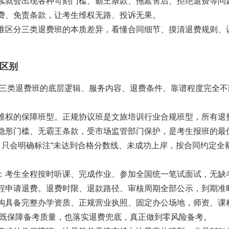
续就会出现各种苛刻门槛、霸王条款、拖延售后、拒绝退费等问
费、免责条款，让考生维权无路、投诉无果。
准区分三类退费班的本质差异，看懂合同细节、摸清退费规则、
区别
，三类退费班的底层逻辑、服务内容、退费条件、靠谱程度完全不
维权的保障班型。正规协议班是文旅培训行业合规班型，所有退
隐形门槛、无霸王条款，受市场监管部门保护，是考生报班的最
，只会明确标注“未达到合格分数线、未成功上岸，按合同约定全
：考生全程按时听课、完成作业、参加全国统一笔试面试，无缺
程申请退费。退费时限、退款路径、审核周期全部公示，到期准
构具备完整办学资质、正规营业执照、固定办公场地，师资、课
，既保障备考质量，也落实退费兜底，真正做到零风险备考。