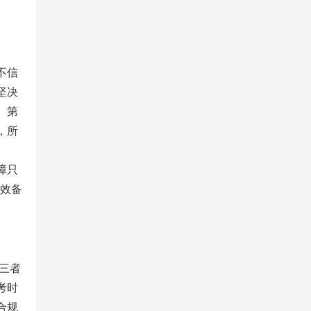
不信
坚决
。第
，所
障只
高效备
三者
考时
合规