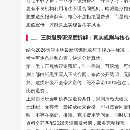
通过不收学费，一旦考生缴费报名、开课学习，后
更有不良机构利用考生不懂合同规则，暗藏隐形扣
想要避免报班翻车，核心不是拒绝退费班，而是精
虚假宣传，才能真正实现备考零风险。
二、三类退费班深度拆解：真实规则与核心
结合2026天津本地最新培训乱象与正规办学标准
考生可逐条对照自查，快速分辨真伪。
第一类：正规协议退费班，唯一靠谱、可落地、可
则全部白纸黑字写入正式合同，条款公开透明、无
择。这类班级不会夸大宣传，绝不承诺100%包过
比例退费”。
正规协议班会明确界定退费条件，规则清晰无歧义
无违纪、无弃考，最终成绩未合格，即可按合同流
账，不存在拖延、推诿、克扣费用等问题。同时机
资料全部匹配2026天津新版考纲，服务完整规范