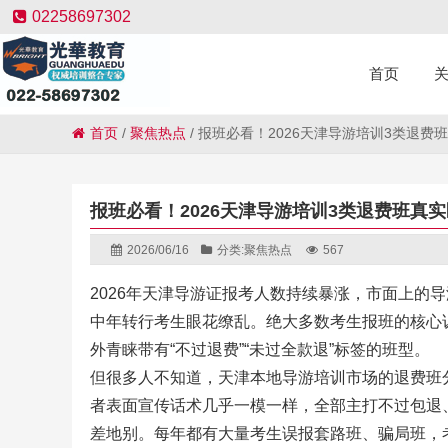
02258697302
首页
首页
/
聚焦热点
/
报班必看！2026天津导游培训3类退
报班必看！2026天津导游培训3类退费班真
2026/06/16
分类:
聚焦热点
567
2026年天津导游证报考人数持续暴涨，市面上的
中年转行考生眼花缭乱。绝大多数考生报班的核心
外青睐带有“不过退费”“未过全款退”标签的班型。
但很多人不知道，天津本地导游培训市场的退费班
者表面宣传话术几乎一模一样，全部主打不过包退
差地别。每年都有大量考生误报套路班、骗局班，