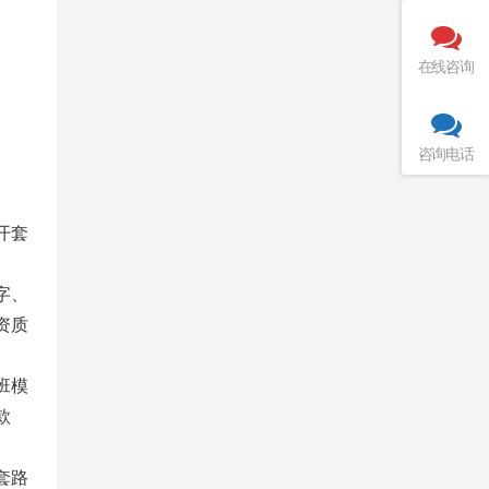
在线咨询
咨询电话
开套
字、
资质
班模
款
套路