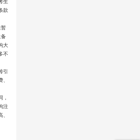
考生
条款
途暂
生备
构大
多不
传引
费、
同，
构注
高、