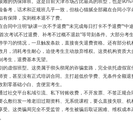
极难的伪保障班。这是目前天津市场占比最高的班型，也是90%
险备考，话术和正规班几乎一致，但核心猫腻全部藏在合同小字
似有保障，实则根本退不了费。
合同中注明“缺课一次不予退费”“未完成每日打卡不予退费”“中
“仅首次考试不过退费、补考不过概不退款”等苛刻条件。大部分考
停学习的情况，一旦触发条款，直接丧失退费资格。还有部分机
数月，消耗考生耐心，迫使考生主动放弃维权。这类机构资质大
制考生，退费基本无望。
割的虚假班型。这类属于彻头彻尾的诈骗套路，完全依托虚假宣
师资，甚至没有正式培训合同。主打超低价学费、无条件全额退
收割零基础小白、贪便宜考生。
通过社交平台私域引流、私下转账收费，不开发票、不签正规合
要么敷衍发一堆老旧过期资料、无系统课程，要么直接失联、机
享受。这类骗局完全不受监管，考生被骗后取证困难、维权成本
。