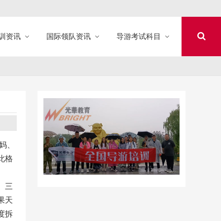
训资讯
国际领队资讯
导游考试科目
妈、
此格
。三
果天
度拆