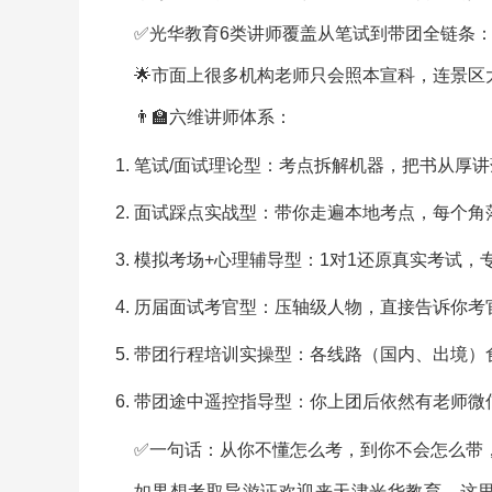
✅光华教育6类讲师覆盖从笔试到带团全链条
🌟市面上很多机构老师只会照本宣科，连景
👨‍🏫六维讲师体系：
笔试/面试理论型：考点拆解机器，把书从厚讲
面试踩点实战型：带你走遍本地考点，每个角
模拟考场+心理辅导型：1对1还原真实考试，
历届面试考官型：压轴级人物，直接告诉你考
带团行程培训实操型：各线路（国内、出境）
带团途中遥控指导型：你上团后依然有老师微
✅一句话：从你不懂怎么考，到你不会怎么带
如果想考取导游证欢迎来天津光华教育，这