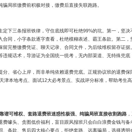
纯骗局班缴费前积极对接，缴费后直接失联跑路。
生定下三条报班铁律，守住底线即可杜绝99%的坑。第一，坚决
入合同，小字条款逐字查看，杜绝模糊表述、霸王条款。第二，
保留完整缴费凭证、聊天记录、合同文件，为后续维权留存证据
等违规话术，导游证为全国统一统考，无内部渠道、无特殊兜底
提分、省心上岸，而非单纯依赖退费兜底。正规协议班的退费保
、天津本地考点、面试12大必考景点、实战评分标准，帮助考生
靠谱可维权、套路退费班迷惑性极强、纯骗局班直接收割跑路
，
退费噱头、贪图低价福利，盲目跟风报班只会白白浪费金钱与备
同、条款、售后四大核心要点，拒绝套路、远离骗局，选择透明