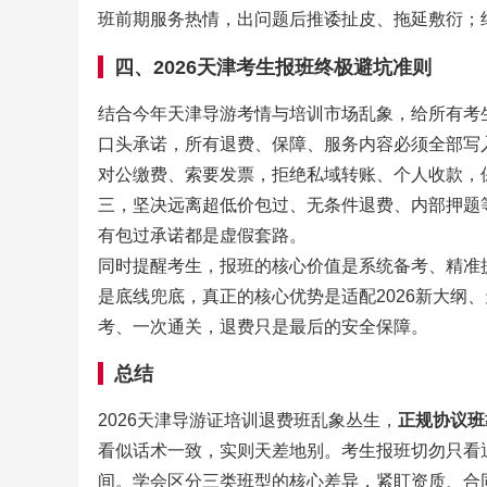
班前期服务热情，出问题后推诿扯皮、拖延敷衍；
四、2026天津考生报班终极避坑准则
结合今年天津导游考情与培训市场乱象，给所有考
口头承诺，所有退费、保障、服务内容必须全部写
对公缴费、索要发票，拒绝私域转账、个人收款，
三，坚决远离超低价包过、无条件退费、内部押题
有包过承诺都是虚假套路。
同时提醒考生，报班的核心价值是系统备考、精准
是底线兜底，真正的核心优势是适配2026新大纲
考、一次通关，退费只是最后的安全保障。
总结
2026天津导游证培训退费班乱象丛生，
正规协议班
看似话术一致，实则天差地别。考生报班切勿只看
间。学会区分三类班型的核心差异，紧盯资质、合