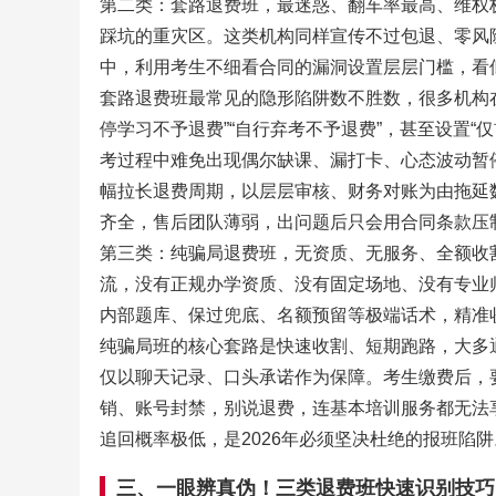
第二类：套路退费班，最迷惑、翻车率最高、维权
踩坑的重灾区。这类机构同样宣传不过包退、零风
中，利用考生不细看合同的漏洞设置层层门槛，看
套路退费班最常见的隐形陷阱数不胜数，很多机构在
停学习不予退费”“自行弃考不予退费”，甚至设置
考过程中难免出现偶尔缺课、漏打卡、心态波动暂
幅拉长退费周期，以层层审核、财务对账为由拖延
齐全，售后团队薄弱，出问题后只会用合同条款压
第三类：纯骗局退费班，无资质、无服务、全额收
流，没有正规办学资质、没有固定场地、没有专业
内部题库、保过兜底、名额预留等极端话术，精准
纯骗局班的核心套路是快速收割、短期跑路，大多
仅以聊天记录、口头承诺作为保障。考生缴费后，
销、账号封禁，别说退费，连基本培训服务都无法
追回概率极低，是2026年必须坚决杜绝的报班陷阱
三、一眼辨真伪！三类退费班快速识别技巧